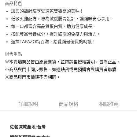
商品特色
Apple Pay
讓您的熟齡貓享受凍乾雙饗宴的美味！
低敏火雞配方，專為敏感腸胃設計，讓貓咪安心享用。
街口支付
每一口都富含高品質蛋白質，助力健康成長。
悠遊付
搭配豐富營養成分，提升貓咪的免疫力與活力。
選擇TAPAZO特百滋，給愛貓最優質的呵護！
Google Pay
銷售重點
ATM付款
※本賣場商品皆由原廠進貨，並持銷售授權證明，皆為正品。
貨到付款
※商品與門市同步販售，如遇缺貨或需預購會與購買者聯繫。
※商品與門市價錢不盡相同。
運送方式
【全家】取貨付款1500免運
每筆NT$80，滿NT$1,500(含以上)免運費
詳細說明
商品規格
相關推薦
【全家】取貨1500免運
每筆NT$60，滿NT$1,500(含以上)免運費
佐餐凍乾產地:
台灣
【7-11】取貨付款1500免運