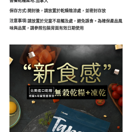
營養乾糧產地:
加拿大
每筆NT$80，滿NT$1,500(含以上)免運費
保存方式:
開封後，請放置於乾燥陰涼處，並密封存放
【7-11】取貨1500免運
每筆NT$60，滿NT$1,500(含以上)免運費
注意事項:
請放置於兒童不易觸及處，避免誤食。為確保產品風
味與品質，請參照包裝背面有效日期使用
宅配【全館滿1500免運】
每筆NT$85，滿NT$1,500(含以上)免運費
【宅配-貨到付款】1500免運
每筆NT$115，滿NT$1,500(含以上)免運費