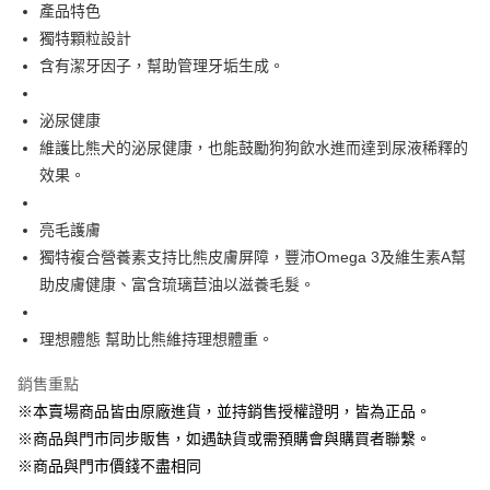
Apple Pay
產品特色
獨特顆粒設計
街口支付
含有潔牙因子，幫助管理牙垢生成。
悠遊付
泌尿健康
Google Pay
維護比熊犬的泌尿健康，也能鼓勵狗狗飲水進而達到尿液稀釋的
ATM付款
效果。
貨到付款
亮毛護膚
獨特複合營養素支持比熊皮膚屏障，豐沛Omega 3及維生素A幫
運送方式
助皮膚健康、富含琉璃苣油以滋養毛髮。
【全家】取貨付款1500免運
每筆NT$80，滿NT$1,500(含以上)免運費
理想體態 幫助比熊維持理想體重。
【全家】取貨1500免運
銷售重點
每筆NT$60，滿NT$1,500(含以上)免運費
※本賣場商品皆由原廠進貨，並持銷售授權證明，皆為正品。
【7-11】取貨付款1500免運
※商品與門市同步販售，如遇缺貨或需預購會與購買者聯繫。
※商品與門市價錢不盡相同
每筆NT$80，滿NT$1,500(含以上)免運費