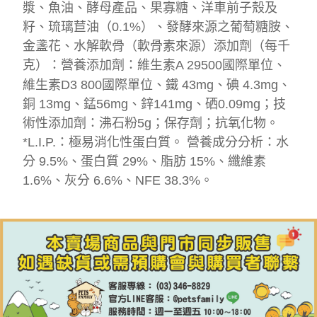
漿、魚油、酵母產品、果寡糖、洋車前子殼及
籽、琉璃苣油（0.1%）、發酵來源之葡萄糖胺、
金盞花、水解軟骨（軟骨素來源）添加劑（每千
克）：營養添加劑：維生素A 29500國際單位、
維生素D3 800國際單位、鐵 43mg、碘 4.3mg、
銅 13mg、錳56mg、鋅141mg、硒0.09mg；技
術性添加劑：沸石粉5g；保存劑；抗氧化物。
*L.I.P.：極易消化性蛋白質。 營養成分分析：水
分 9.5%、蛋白質 29%、脂肪 15%、纖維素
1.6%、灰分 6.6%、NFE 38.3%。