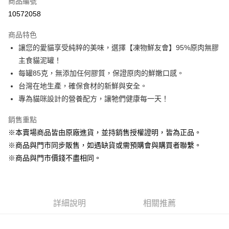
商品編號
超商取貨付款
10572058
LINE Pay
商品特色
Apple Pay
讓您的愛貓享受純粹的美味，選擇【凍物鮮友會】95%原肉無膠
主食貓泥罐！
街口支付
每罐85克，無添加任何膠質，保證原肉的鮮嫩口感。
悠遊付
台灣在地生產，確保食材的新鮮與安全。
專為貓咪設計的營養配方，讓牠們健康每一天！
Google Pay
銷售重點
ATM付款
※本賣場商品皆由原廠進貨，並持銷售授權證明，皆為正品。
貨到付款
※商品與門市同步販售，如遇缺貨或需預購會與購買者聯繫。
※商品與門市價錢不盡相同。
運送方式
【全家】取貨付款1500免運
每筆NT$80，滿NT$1,500(含以上)免運費
詳細說明
相關推薦
【全家】取貨1500免運
每筆NT$60，滿NT$1,500(含以上)免運費