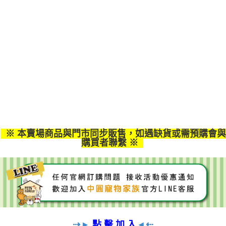
※ 本賣場商品與門市同步販售，如遇缺貨或需預購會與
購買者聯繫
※
⇢
▸
點 擊 加 入
◂
⇠