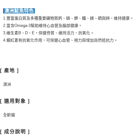
澳洲鮭魚特色
1.豐富蛋白質及多種重要礦物質鈣、磷、鉀、鐵、鎂、硒與鋅，維持健康。
2.富含Omega-3幫助維持心血管及腦部健康。
3.維生素B、D、E，保健骨質、維持活力、抗氧化。
4.蝦紅素有抗氧化作用，可保健心血管、視力與增加自然抵抗力。
[ 產地 ]
澳洲
[ 適用對象 ]
全齡貓
[ 成分說明 ]