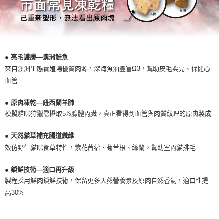
● 亮毛護膚—澳洲鮭魚
來自澳洲生態養殖場優質肉源，深海魚油豐富Ω3，幫助皮毛柔亮、保健心
血管
● 原肉凍乾—紐西蘭羊肺
模擬貓咪狩獵需攝取5%腺體內臟，真正看得到血管與肉質紋理的原肉製成
● 天然貓草補充腸道纖維
效仿野生貓咪食草特性，紫花苜蓿、菊苣根、絲蘭，幫助室內貓排毛
● 鎖鮮技術—適口再升級
製程採用鮮肉鎖鮮技術，保留更多天然營養素及原肉自然香氣，適口性提
高30%