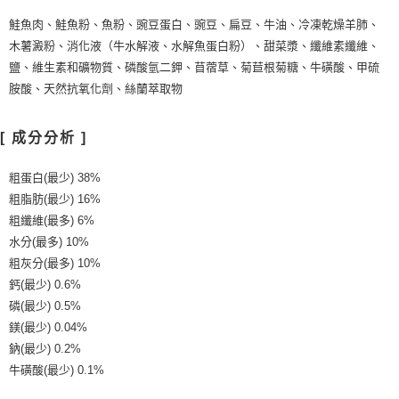
鮭魚肉、鮭魚粉、魚粉、豌豆蛋白、豌豆、扁豆、牛油、冷凍乾燥羊肺、
木薯澱粉、消化液（牛水解液、水解魚蛋白粉）、甜菜漿、纖維素纖維、
鹽、維生素和礦物質、磷酸氫二鉀、苜蓿草、菊苣根菊糖、牛磺酸、甲硫
胺酸、天然抗氧化劑、絲蘭萃取物
[ 成分分析 ]
粗蛋白(最少) 38%
粗脂肪(最少) 16%
粗纖維(最多) 6%
水分(最多) 10%
粗灰分(最多) 10%
鈣(最少) 0.6%
磷(最少) 0.5%
鎂(最少) 0.04%
鈉(最少) 0.2%
牛磺酸(最少) 0.1%