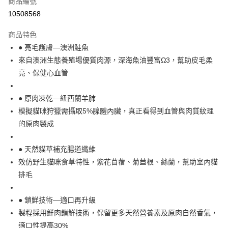
商品編號
超商取貨付款
10508568
LINE Pay
商品特色
Apple Pay
● 亮毛護膚—澳洲鮭魚
來自澳洲生態養殖場優質肉源，深海魚油豐富Ω3，幫助皮毛柔
街口支付
亮、保健心血管
悠遊付
● 原肉凍乾—紐西蘭羊肺
Google Pay
模擬貓咪狩獵需攝取5%腺體內臟，真正看得到血管與肉質紋理
ATM付款
的原肉製成
貨到付款
● 天然貓草補充腸道纖維
效仿野生貓咪食草特性，紫花苜蓿、菊苣根、絲蘭，幫助室內貓
運送方式
排毛
【全家】取貨付款1500免運
每筆NT$80，滿NT$1,500(含以上)免運費
● 鎖鮮技術—適口再升級
製程採用鮮肉鎖鮮技術，保留更多天然營養素及原肉自然香氣，
【全家】取貨1500免運
適口性提高30%
每筆NT$60，滿NT$1,500(含以上)免運費