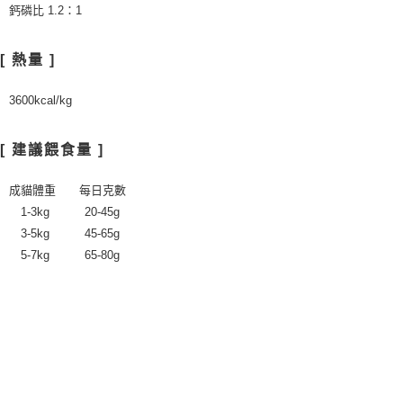
鈣磷比 1.2：1
[ 熱量 ]
3600kcal/kg
[ 建議餵食量 ]
成貓體重 每日克數
1-3kg 20-45g
3-5kg 45-65g
5-7kg 65-80g