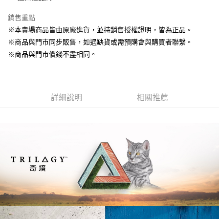
【7-11】取貨付款1500免運
銷售重點
※本賣場商品皆由原廠進貨，並持銷售授權證明，皆為正品。
每筆NT$80，滿NT$1,500(含以上)免運費
※商品與門市同步販售，如遇缺貨或需預購會與購買者聯繫。
【7-11】取貨1500免運
※商品與門市價錢不盡相同。
每筆NT$60，滿NT$1,500(含以上)免運費
宅配【全館滿1500免運】
每筆NT$85，滿NT$1,500(含以上)免運費
詳細說明
相關推薦
【宅配-貨到付款】1500免運
每筆NT$115，滿NT$1,500(含以上)免運費