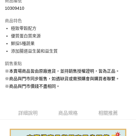
商品編號
超商取貨付款
10309410
LINE Pay
商品特色
Apple Pay
極致零穀配方
優質蛋白質來源
街口支付
鮮採5種蔬果
悠遊付
添加腸道益生菌和益生質
Google Pay
銷售重點
※本賣場商品皆由原廠進貨，並持銷售授權證明，皆為正品。
ATM付款
※商品與門市同步販售，如遇缺貨或需預購會與購買者聯繫。
貨到付款
※商品與門市價錢不盡相同。
運送方式
【全家】取貨付款1500免運
詳細說明
商品規格
相關推薦
每筆NT$80，滿NT$1,500(含以上)免運費
【全家】取貨1500免運
每筆NT$60，滿NT$1,500(含以上)免運費