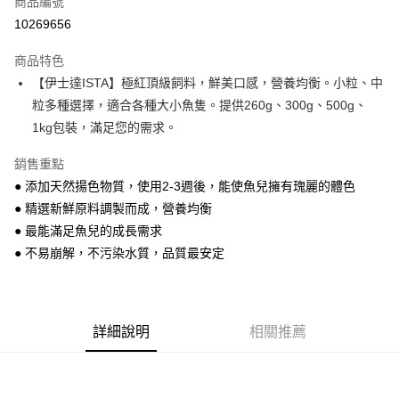
商品編號
超商取貨付款
10269656
LINE Pay
商品特色
Apple Pay
【伊士達ISTA】極紅頂級飼料，鮮美口感，營養均衡。小粒、中
粒多種選擇，適合各種大小魚隻。提供260g、300g、500g、
街口支付
1kg包裝，滿足您的需求。
悠遊付
銷售重點
Google Pay
● 添加天然揚色物質，使用2-3週後，能使魚兒擁有瑰麗的體色
● 精選新鮮原料調製而成，營養均衡
ATM付款
● 最能滿足魚兒的成長需求
貨到付款
● 不易崩解，不污染水質，品質最安定
運送方式
【全家】取貨付款1500免運
詳細說明
相關推薦
每筆NT$80，滿NT$1,500(含以上)免運費
【全家】取貨1500免運
每筆NT$60，滿NT$1,500(含以上)免運費