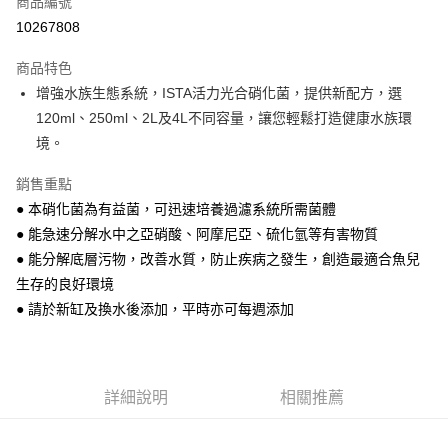
商品編號
超商取貨付款
10267808
LINE Pay
商品特色
Apple Pay
增強水族生態系統，ISTA活力光合硝化菌，提供新配方，選
120ml、250ml、2L及4L不同容量，讓您輕鬆打造健康水族環
街口支付
境。
悠遊付
銷售重點
Google Pay
● 本硝化菌為有益菌，可迅速培養過濾系統所需菌體
● 能急速分解水中之亞硝酸、阿摩尼亞、硫化氫等有害物質
ATM付款
● 能分解底層污物，改善水質，防止疾病之發生，創造最適合魚兒
貨到付款
生存的良好環境
● 請於新缸及換水後添加，平時亦可每週添加
運送方式
【全家】取貨付款1500免運
每筆NT$80，滿NT$1,500(含以上)免運費
詳細說明
相關推薦
【全家】取貨1500免運
每筆NT$60，滿NT$1,500(含以上)免運費