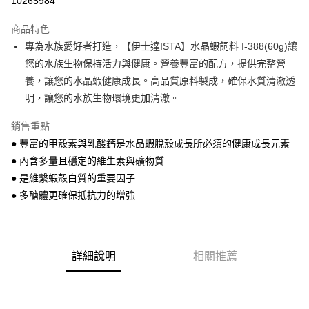
10265984
LINE Pay
商品特色
Apple Pay
專為水族愛好者打造，【伊士達ISTA】水晶蝦飼料 I-388(60g)讓
您的水族生物保持活力與健康。營養豐富的配方，提供完整營
街口支付
養，讓您的水晶蝦健康成長。高品質原料製成，確保水質清澈透
悠遊付
明，讓您的水族生物環境更加清澈。
Google Pay
銷售重點
● 豐富的甲殼素與乳酸鈣是水晶蝦脫殼成長所必須的健康成長元素
ATM付款
● 內含多量且穩定的維生素與礦物質
貨到付款
● 是維繫蝦殼白質的重要因子
● 多醣體更確保抵抗力的增強
運送方式
【全家】取貨付款1500免運
每筆NT$80，滿NT$1,500(含以上)免運費
詳細說明
相關推薦
【全家】取貨1500免運
每筆NT$60，滿NT$1,500(含以上)免運費